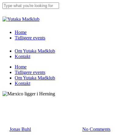
Skip
to
main
Close
content
Search
Menu
Home
Tidligere events
Om Yutaka Madklub
Kontakt
Home
Tidligere events
Om Yutaka Madklub
Kontakt
Tidligere events
Mæxico ligger i Herning
By
Jonas Buhl
18. maj 2022
maj 1st, 2023
No Comments